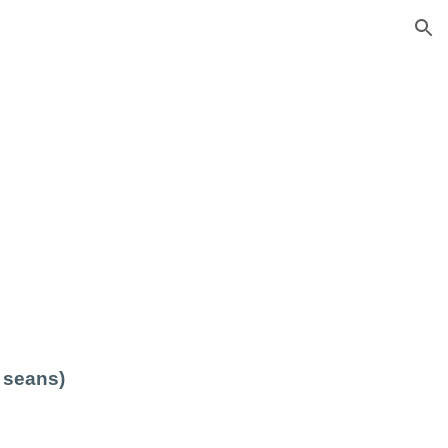
ion
 seans)