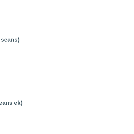
 seans)
seans ek)