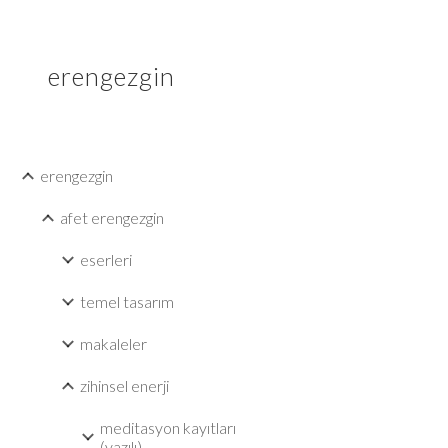
Sk
erengezgin
erengezgin
afet erengezgin
eserleri
temel tasarım
makaleler
zihinsel enerji
meditasyon kayıtları
(yazılı)