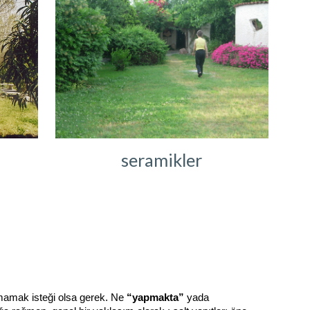
seramikler
kmamak isteği olsa gerek. Ne
“yapmakta”
yada