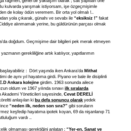
a rağmen, genel bir yaklaşım olarak ; salt yapıtları öne
 Bu kulvarda yarışmak istiyorsam, işe özgeçmişimle
den de kolay ödün veremem. Bir orta yol olmalı !..
dan yola çıkarak, günahı ve sevabı ile
“eksiksiz !”
fakat
Ciddiye alınmamak yerine, bu güldürünün parçası olmak
a’da doğdum. Geçmişime dair bilgileri pek merak etmeyen
”
yazmanın gerekliliğine artık katılıyor, yapıtlarımın
 başlayabiliriz : Dört yaşında iken Ankara’da
Mithat
itimi de aynı yıl hayatıma girdi. Piyano ve bale ile disiplinli
.E.D Ankara kolejine
girdim. 1963 sonunda ailece
un oldum ve 1967 yılında sınavı
ilk sıralarda
Akademi Yöneticileri sayesinde,
Cevat DERELİ
öreltti anlaşılan ki
bu defa sonuncu olarak
yedek
rince
“neden ilk, neden son sıra?”
gibi soruların
girmez keşfedip hayatıma ipotek koyan, 69 da nişanlanıp 71
tluluğum vardı ..
elik olmaması gerektiğini anlatan ;
“Yer-en, Sanat ve