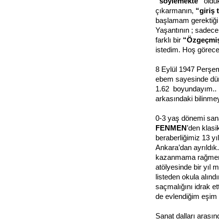
“söylemekte”
olduk
çıkarmanın,
“giriş
başlamam gerektiği 
Yaşantının ; sadec
farklı bir
“Özgeçmi
istedim. Hoş görece
8 Eylül 1947 Perşe
ebem sayesinde dün
1.62 boyundayım.. 
arkasındaki bilinme
0-3 yaş dönemi sanat
FENMEN
’den klas
beraberliğimiz 13 y
Ankara’dan ayrıldık
kazanmama rağmen
atölyesinde bir yıl 
listeden okula alın
saçmalığını idrak e
de evlendiğim eşim
Sanat dalları arası