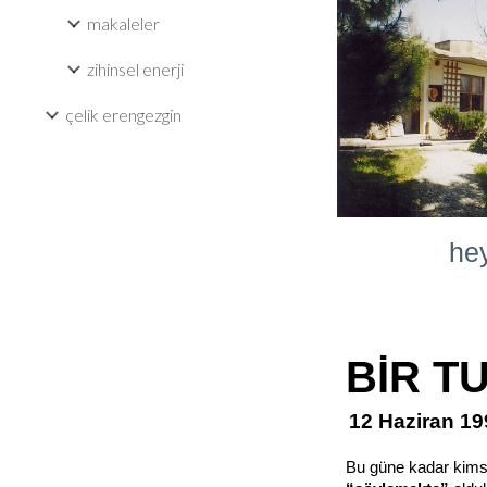
makaleler
zihinsel enerji
çelik erengezgin
hey
BİR T
12 Haziran 1
Bu güne kadar kimse