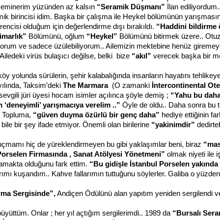
seminerim yüzünden az kalsın
“Seramik Düşmanı”
İlan ediliyordum.
ik birincisi idim. Başka bir çalışma ile Heykel bölümünün yarışması
rencisi olduğum için değerlendirme dışı bırakıldı.
“Haddini bildirme 
marlık”
Bölümünü, oğlum
“Heykel”
Bölümünü bitirmek üzere.. Otuz
orum ve sadece üzülebiliyorum.. Ailemizin mektebine henüz gireme
iledeki virüs bulaşıcı değilse, belki bize
“akıl”
verecek başka bir me
köy yolunda sürülerin, şehir kalabalığında insanların hayatını tehli
ılında, Taksim’deki
The Marmara
(O zamanki
İntercontinental
Ote
evgili jüri üyesi hocam isimler açılınca şöyle demiş ;
“Yahu bu daha
en ‘deneyimli’ yarışmacıya verelim ..”
Öyle de oldu.. Daha sonra bu t
. Topluma,
“güven duyma özürlü bir genç daha”
hediye ettiğinin fa
 bile bir şey ifade etmiyor. Önemli olan birilerine
“yakinimdir”
dedirteb
uçmamı hiç de yüreklendirmeyen bu gibi yaklaşımlar beni, biraz
“mas
Porselen
Firmasında ,
Sanat Atölyesi Yönetmeni”
olmak niyeti ile 
amakta olduğunu fark ettim.
“Bu gidişle İstanbul Porselen yakında 
rımı kuşandım.. Kahve fallarımın tuttuğunu söylerler. Galiba o yüzden, 
rma Sergisinde”,
Andiçen Ödülünü alan yapıtım yeniden sergilendi ve 
üyüttüm. Onlar ; her yıl açtığım sergilerimdi.. 1989 da
“Bursalı Sera