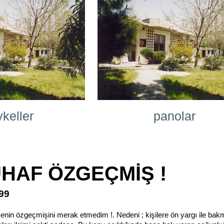
keller
panolar
UHAF ÖZGEÇMİŞ !
999
nin özgeçmişini merak etmedim !. Nedeni ; kişilere ön yargı ile ba