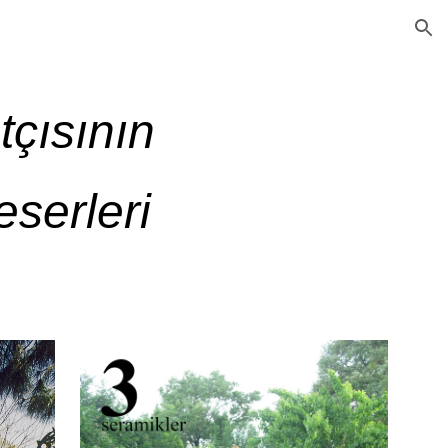
ion
tçısının
eserleri