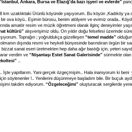
“İstanbul, Ankara, Bursa ve Elazığ’da bazı işyeri ve evlerde”
pano
18 km uzaklıktaki Ürünlü köyünde yaşıyorum. Bu köyün ,Kadıköy ya da Bak
in bir ova köyü.. Eşimin bürosu, benim atölyem ve evimiz orada.. K
rında amatör resim ve müzik öğretmeni olarak ilginç deneyimler yaşa
nat kültürü”
alışverişimiz oldu. On yıldır doğu felsefesi üzerinde s
ışıyorum. Toprağın ; yoğruldukça güzelleşen
“temel madde”
olduğunu
olmanın dışında resmi ve heykeli bünyesinde barındıran örgün bir sa
 bizzat sanat eseri üretmekten hep daha ağır bastığı için, yeteri say
arar verdim ve
“Nişantaşı Estet Sanat Galerisinde”
sürmekte olan s
ekoltesi”
..
. İşte yapıtlarım. Yani gerçek özgeçmişim.. Hala inanıyorum ki beni y
ar için söylenenler !.. Yenilerini düşünmeye başladım bile. Bir buçuk 
işimi takdim ediyorum.
“Özgeleceğimi”
oluşturacak sergilerde ye