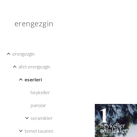
Sk
erengezgin
erengezgin
afet erengezgin
eserleri
heykeller
panolar
seramikler
temel tasarım