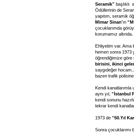
Seramik”
başlıklı 
Ödüllerinin
de Seram
yapıtım, seramik öğ
Mimar Sinan’
ın
“Mi
çocuklarımda görüy
korumamız altında. A
Ehliyetim var. Ama 
hemen sonra 1973 y
öğrendiğimize göre s
birisini, ikinci gel
saygıdeğer hocam.
bazen trafik polisine
Kendi kanatlarımla 
aynı yıl,
“İstanbul 
kendi sonunu hazırl
tekrar kendi kanatla
1973 de
“50.Yıl Ka
Sonra çocuklarımı b