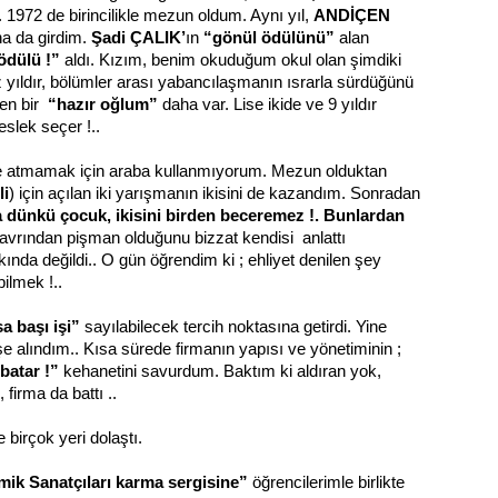
. 1972 de birincilikle mezun oldum. Aynı yıl,
ANDİÇEN
na da girdim.
Şadi ÇALIK’
ın
“gönül ödülünü”
alan
ödülü !”
aldı. Kızım, benim okuduğum okul olan şimdiki
 yıldır, bölümler arası yabancılaşmanın ısrarla sürdüğünü
yen bir
“hazır oğlum”
daha var. Lise ikide ve 9 yıldır
slek seçer !..
keye atmamak için araba kullanmıyorum. Mezun olduktan
li
) için açılan iki yarışmanın ikisini de kazandım. Sonradan
 dünkü çocuk, ikisini birden beceremez !. Bunlardan
avrından pişman olduğunu bizzat kendisi anlattı
rkında değildi.. O gün öğrendim ki ; ehliyet denilen şey
ilmek !..
a başı işi”
sayılabilecek tercih noktasına getirdi. Yine
işe alındım.. Kısa sürede firmanın yapısı ve yönetiminin ;
batar !”
kehanetini savurdum. Baktım ki aldıran yok,
firma da battı ..
birçok yeri dolaştı.
mik Sanatçıları karma sergisine”
öğrencilerimle birlikte