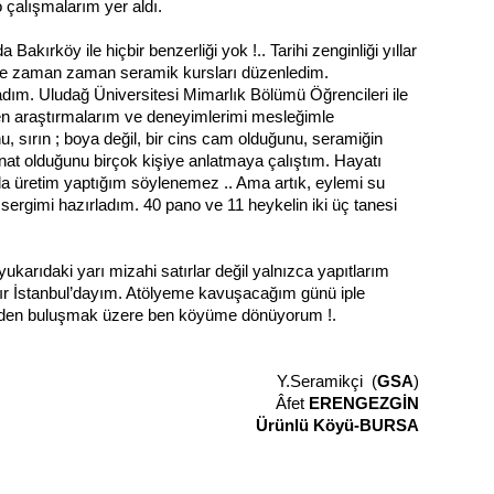
 çalışmalarım yer aldı.
ırköy ile hiçbir benzerliği yok !.. Tarihi zenginliği yıllar
öyde zaman zaman seramik kursları düzenledim.
dım. Uludağ Üniversitesi Mimarlık Bölümü Öğrencileri ile
üren araştırmalarım ve deneyimlerimi mesleğimle
, sırın ; boya değil, bir cins cam olduğunu, seramiğin
nat olduğunu birçok kişiye anlatmaya çalıştım. Hayatı
ıda üretim yaptığım söylenemez .. Ama artık, eylemi su
ergimi hazırladım. 40 pano ve 11 heykelin iki üç tanesi
ukarıdaki yarı mizahi satırlar değil yalnızca yapıtlarım
aydır İstanbul’dayım. Atölyeme kavuşacağım günü iple
niden buluşmak üzere ben köyüme dönüyorum !.
Y.Seramikçi (
GSA
)
Âfet
ERENGEZGİN
Ürünlü Köyü-BURSA