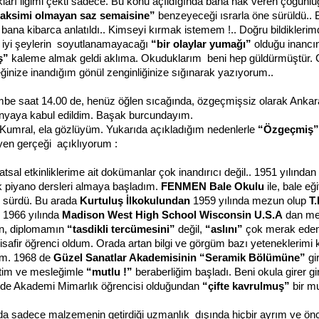
ları ilgimi çekti sadece. Bu konu açıldığında bana hak veren çoğunluğ
 taksimi olmayan saz semaisine”
benzeyeceği ısrarla öne sürüldü..
bana kibarca anlatıldı.. Kimseyi kırmak istemem !.. Doğru bildiklerim
e iyi şeylerin soyutlanamayacağı
“bir olaylar yumağı”
olduğu inancın
ş”
kaleme almak geldi aklıma. Okuduklarım beni hep güldürmüştür. 
ğinize inandığım gönül zenginliğinize sığınarak yazıyorum..
mbe saat 14.00 de, henüz öğlen sıcağında, özgeçmişsiz olarak Ankar
yaya kabul edildim. Başak burcundayım.
Kumral, ela gözlüyüm. Yukarıda açıkladığım nedenlerle
“Özgeçmiş
yen gerçeği açıklıyorum :
sal etkinliklerime ait dokümanlar çok inandırıcı değil.. 1951 yılından
ik piyano dersleri almaya başladım.
FENMEN Bale Okulu
ile, bale eğ
ıl sürdü. Bu arada
Kurtuluş İlkokulundan
1959 yılında mezun olup
T
. 1966 yılında
Madison West High School Wisconsin U.S.A
dan mez
, diplomamın
“tasdikli tercümesini”
değil,
“aslını”
çok merak eden 
misafir öğrenci oldum. Orada artan bilgi ve görgüm bazı yeteneklerimi k
dım. 1968 de
Güzel Sanatlar Akademisinin “Seramik Bölümüne”
gi
ttim ve mesleğimle
“mutlu !”
beraberliğim başladı. Beni okula girer 
 de Akademi Mimarlık öğrencisi olduğundan
“çifte kavrulmuş”
bir mu
nda sadece malzemenin getirdiği uzmanlık dışında hiçbir ayrım ve önc